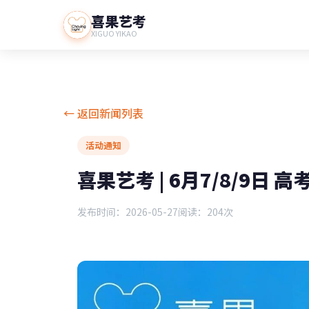
喜果艺考
XIGUO YIKAO
← 返回新闻列表
活动通知
喜果艺考 | 6月7/8/9日
发布时间：2026-05-27
阅读：204次