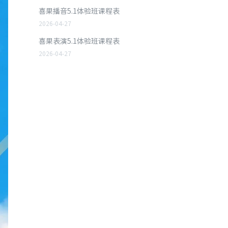
喜果播音5.1体验班课程表
2026-04-27
喜果表演5.1体验班课程表
2026-04-27