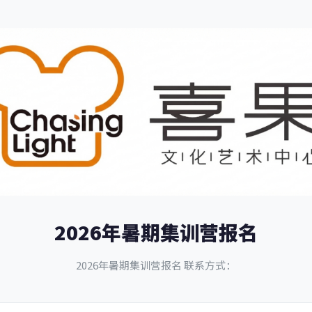
2026年暑期集训营报名
2026年暑期集训营报名 联系方式：